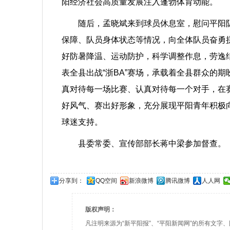
阳经济社会高质量发展注入蓬勃体育动能。
随后，孟晓斌来到球员休息室，慰问平阳队
保障、队员身体状态等情况，向全体队员奋勇
好防暑降温、运动防护，科学调整作息，劳逸
表全县出战“浙BA”赛场，承载着全县群众的
真对待每一场比赛、认真对待每一个对手，在
好风气、赛出好形象，充分展现平阳青年积极
球迷支持。
县委常委、宣传部部长蒋中梁参加督查。
分享到：
QQ空间
新浪微博
腾讯微博
人人网
版权声明：
凡注明来源为“新平阳报”、“平阳新闻网”的所有文