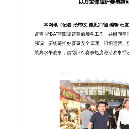
本网讯（记者 张炜/文 鲍思冲/摄 编辑 杜
督查“浙BA”平阳场馆赛前筹备工作，并慰问
强调，要统筹抓好赛事安全管理、组织运营、
航高水平赛事，借“浙BA”赛事热度激活赛事