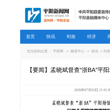
首页
快讯
时政
经济
您当前的位置 ：
平阳网
->
频道中心
->
快讯
-> 列
【要闻】孟晓斌督查“浙BA”平
2026年07月03日 21:01:0