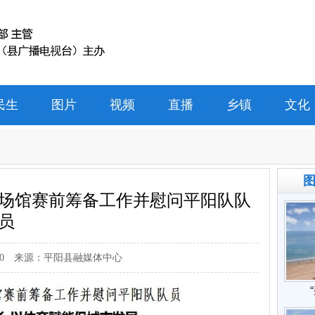
民生
图片
视频
直播
乡镇
文化
表
阳场馆赛前筹备工作并慰问平阳队队
员
0
来源：平阳县融媒体中心