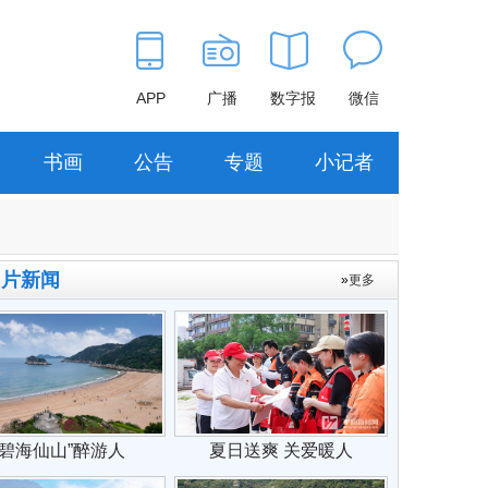
APP
广播
数字报
微信
书画
公告
专题
小记者
图片新闻
»
更多
“碧海仙山”醉游人
夏日送爽 关爱暖人