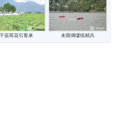
千亩荷花引客来
未雨绸缪练精兵