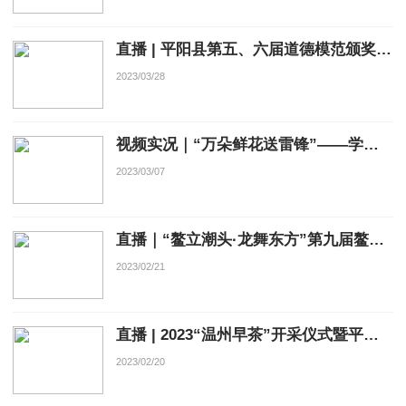
直播 | 平阳县第五、六届道德模范颁奖典礼
2023/03/28
视频实况｜“万朵鲜花送雷锋”——学雷锋志愿服务主题月启动仪式
2023/03/07
直播｜“鳌立潮头·龙舞东方”第九届鳌江划大龙民俗文化节
2023/02/21
直播 | 2023“温州早茶”开采仪式暨平阳黄汤茶旅文化节启动仪式
2023/02/20