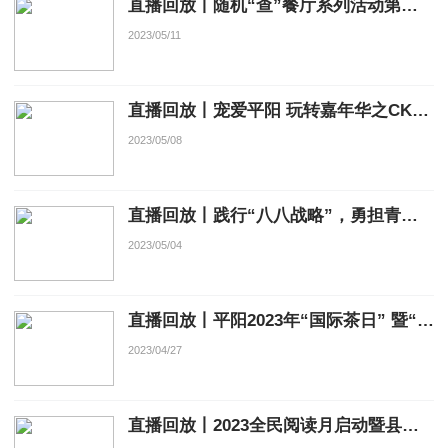
直播回放丨随机“查”餐厅系列活动第一站
2023/05/11
直播回放丨宠爱平阳 玩转嘉年华之CKU犬赛（5月8日）
2023/05/08
直播回放丨践行“八八战略”，勇担青春使命 第十二届平阳县“十大杰出青年”寻访活动
2023/05/04
直播回放丨平阳2023年“国际茶日” 暨“万人品黄汤”活动启动仪式
2023/04/27
直播回放丨2023全民阅读月启动暨县图书馆新馆、凤湖书苑开馆仪式