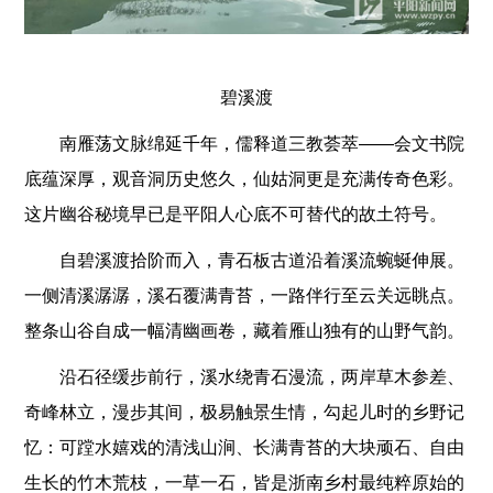
碧溪渡
南雁荡文脉绵延千年，儒释道三教荟萃——会文书院
底蕴深厚，观音洞历史悠久，仙姑洞更是充满传奇色彩。
这片幽谷秘境早已是平阳人心底不可替代的故土符号。
自碧溪渡拾阶而入，青石板古道沿着溪流蜿蜒伸展。
一侧清溪潺潺，溪石覆满青苔，一路伴行至云关远眺点。
整条山谷自成一幅清幽画卷，藏着雁山独有的山野气韵。
沿石径缓步前行，溪水绕青石漫流，两岸草木参差、
奇峰林立，漫步其间，极易触景生情，勾起儿时的乡野记
忆：可蹚水嬉戏的清浅山涧、长满青苔的大块顽石、自由
生长的竹木荒枝，一草一石，皆是浙南乡村最纯粹原始的