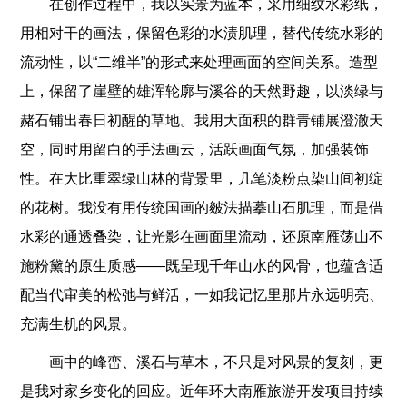
在创作过程中，我以实景为蓝本，采用细纹水彩纸，
用相对干的画法，保留色彩的水渍肌理，替代传统水彩的
流动性，以“二维半”的形式来处理画面的空间关系。造型
上，保留了崖壁的雄浑轮廓与溪谷的天然野趣，以淡绿与
赭石铺出春日初醒的草地。我用大面积的群青铺展澄澈天
空，同时用留白的手法画云，活跃画面气氛，加强装饰
性。在大比重翠绿山林的背景里，几笔淡粉点染山间初绽
的花树。我没有用传统国画的皴法描摹山石肌理，而是借
水彩的通透叠染，让光影在画面里流动，还原南雁荡山不
施粉黛的原生质感——既呈现千年山水的风骨，也蕴含适
配当代审美的松弛与鲜活，一如我记忆里那片永远明亮、
充满生机的风景。
画中的峰峦、溪石与草木，不只是对风景的复刻，更
是我对家乡变化的回应。近年环大南雁旅游开发项目持续