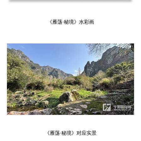
《雁荡·秘境》水彩画
《雁荡·秘境》对应实景