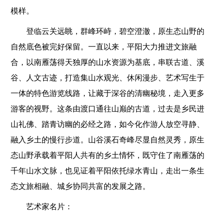
模样。
登临云关远眺，群峰环峙，碧空澄澈，原生态山野的
自然底色被完好保留。一直以来，平阳大力推进文旅融
合，以南雁荡得天独厚的山水资源为基底，串联古道、溪
谷、人文古迹，打造集山水观光、休闲漫步、艺术写生于
一体的特色游览线路，让藏于深谷的清幽秘境，走入更多
游客的视野。这条由渡口通往山巅的古道，过去是乡民进
山礼佛、踏青访幽的必经之路，如今化作游人放空寻静、
融入乡土的慢行步道。山谷溪石奇峰尽显自然灵秀，原生
态山野承载着平阳人共有的乡土情怀，既守住了南雁荡的
千年山水文脉，也见证着平阳依托绿水青山，走出一条生
态文旅相融、城乡协同共富的发展之路。
艺术家名片：