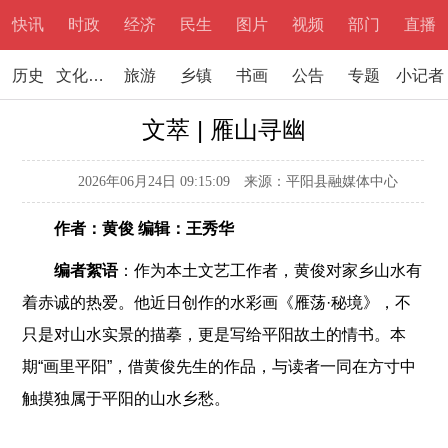
快讯
时政
经济
民生
图片
视频
部门
直播
历史
文化文学
旅游
乡镇
书画
公告
专题
小记者
文萃 | 雁山寻幽
2026年06月24日 09:15:09
来源：平阳县融媒体中心
作者：黄俊 编辑：王秀华
编者絮语
：作为本土文艺工作者，黄俊对家乡山水有
着赤诚的热爱。他近日创作的水彩画《雁荡·秘境》，不
只是对山水实景的描摹，更是写给平阳故土的情书。本
期“画里平阳”，借黄俊先生的作品，与读者一同在方寸中
触摸独属于平阳的山水乡愁。