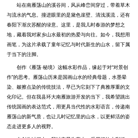
站在南雁荡山的溪谷间，风从峰峦间穿过，带着草木
与流水的气息。撞进眼里的是黛色崖壁、清浅溪流，还有
春阳下渐次苏醒的绿意。这里，是我儿时春游的梦想之
地，藏着我对家乡山水最初的热爱与向往。如今，我想用
画笔，为这片承载了童年记忆与时代新生的山水，留下属
于当下的注脚。
创作《雁荡·秘境》这幅水彩作品，缘起于对“对景创
作”的思考。雁荡山历来是国画山水的经典母题，水墨晕
染、皴擦点染的传统技法，早已为它刻下了典雅厚重的文
化印记。但在我县环大南雁旅游开发的当下，我希望跳出
传统国画的表达范式，用更具当代性的水彩语言，传递南
雁荡山的新气质，也让儿时记忆里的山水，以更鲜活的姿
态走进更多人的视野。