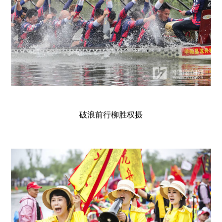
破浪前行柳胜权摄