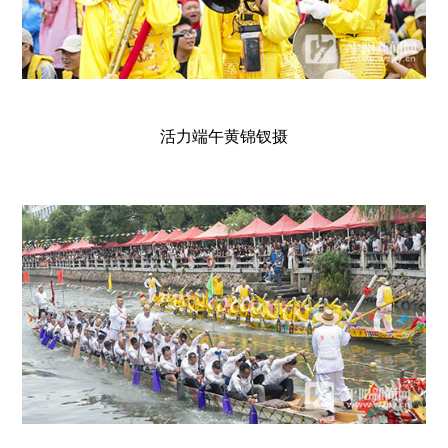
活力端午黄锦钗摄