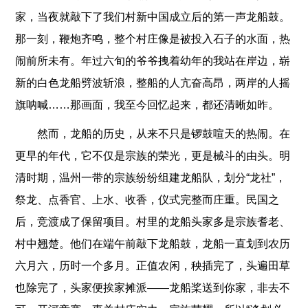
家，当夜就敲下了我们村新中国成立后的第一声龙船鼓。
那一刻，鞭炮齐鸣，整个村庄像是被投入石子的水面，热
闹前所未有。年过六旬的爷爷拽着幼年的我站在岸边，崭
新的白色龙船劈波斩浪，整船的人亢奋高昂，两岸的人摇
旗呐喊……那画面，我至今回忆起来，都还清晰如昨。
然而，龙船的历史，从来不只是锣鼓喧天的热闹。在
更早的年代，它不仅是宗族的荣光，更是械斗的由头。明
清时期，温州一带的宗族纷纷组建龙船队，划分“龙社”，
祭龙、点香官、上水、收香，仪式完整而庄重。民国之
后，竞渡成了保留项目。村里的龙船头家多是宗族耆老、
村中翘楚。他们在端午前敲下龙船鼓，龙船一直划到农历
六月六，历时一个多月。正值农闲，秧插完了，头遍田草
也除完了，头家便挨家摊派——龙船桨送到你家，非去不