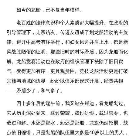
如今的龙船，已不复当年模样。
老百姓的法律意识和个人素质都大幅提升。在政府的
引导管理下，走亲访友、传递友谊成了划龙船活动的主旋
律。避开中高考有序举行，和妇女凤舟并肩上水，都是新
风战胜陋俗的证明。那些旧时的村际矛盾，因为龙船而化
解。龙船竞赛活动也在政府的组织管理下祛除了旧日戾
气，变得更加有序，更具观赏性。竞技龙船活动更是打破
宗族与地域的边界，纷纷以俱乐部形式开展，经费共担
——矛盾少了，和气多了。
四十多年后的端午前，我又站在岸边，看龙船划过。
它从历史深处驶来，载过荣耀，载过仇恨，载过禁令，也
载过和解。水还是那水，船还是那船，龙旗仍然招展，鼓
点依旧铿锵，只是划船的队伍里大多是40岁以上的男人，