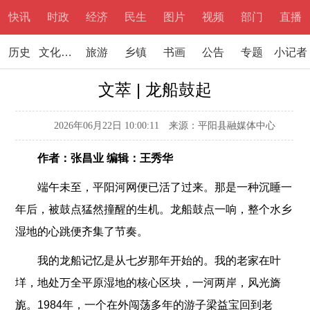
快讯
时政
经济
民生
图片
视频
部门
直播
历史
文化文学
旅游
乡镇
书画
公告
专题
小记者
文萃 | 龙船鼓起
2026年06月22日 10:00:11
来源：平阳县融媒体中心
作者：张昌业 编辑：王秀华
端午未至，平阳河网便已活了过来。那是一种沉睡一
年后，被鼓点猛然撞醒的生机。龙船鼓点一响，整个水乡
湿地的心跳便齐集了节奏。
我的龙船记忆是从七岁那年开始的。我的老家在叶
垟，地处万全平原湿地的核心区块，一河两岸，风光旖
旎。1984年，一个在外闯荡多年的游子梁益宝回到老