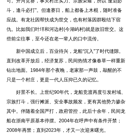
可。开河竞赛，事关村庄实力、宗族荣耀，所以“逢划必
斗，逢斗必打”。但逢赛日，船上都备上木棍，随时准备
应战。有龙社因帮扶成为世交，也有村落因群殴结下宿
仇。比如我们叶垟和河边村(今湖屿村)就是故旧世交。这
些前尘往事，至今还在老一辈人的口中流传。
新中国成立后，百业待兴，龙船“沉入”了时代缝隙。
直到改革开放后，经济复苏，民间热情才像春草一样重新
钻出地面。1984年那个夜晚，老家那一声鼓，敲醒的不
只是一个村庄，更是一代人压抑已久的记忆。
好景不长。上世纪90年代，龙船竞渡再度引发村域、
宗族打斗，强行摊派、安全事故频发，更有其他势力掺杂
其中。伴随着全国严打，政府管控，此后十余年，民间龙
船在浙南平原基本停摆。2004年在呼声中有条件开禁；
2008年再禁；直到2023年，才又一次迎来曙光。