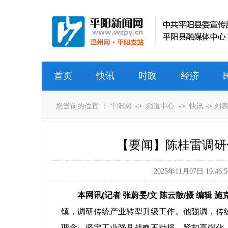
首页
快讯
时政
经济
您当前的位置 ：
平阳网
->
频道中心
->
快讯
-> 列
【要闻】陈桂雷调研
2025年11月07日 19:46:5
本网讯(记者 张蔚旻/文 陈云散/摄 编辑 施
镇，调研传统产业转型升级工作。他强调，传
理念，坚定工业强县战略不动摇，紧扣高端化