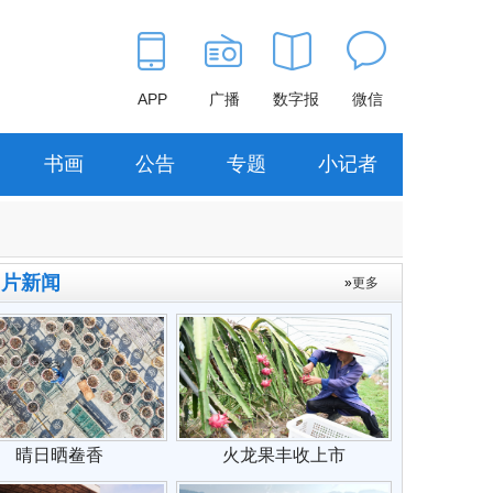
APP
广播
数字报
微信
书画
公告
专题
小记者
图片新闻
»
更多
晴日晒鲞香
火龙果丰收上市