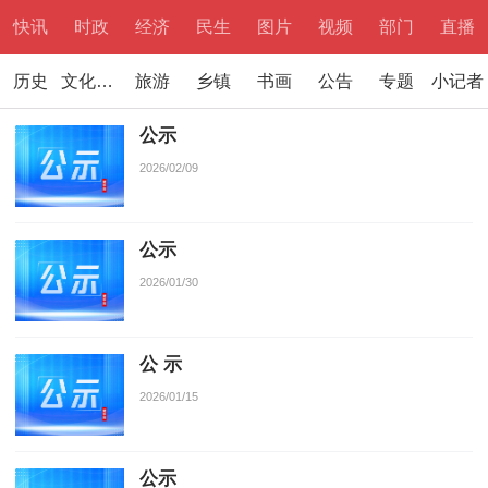
快讯
时政
经济
民生
图片
视频
部门
直播
历史
文化文学
旅游
乡镇
书画
公告
专题
小记者
公示
2026/02/09
公示
2026/01/30
公 示
2026/01/15
公示