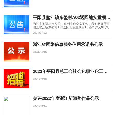
平阳县鳌江镇东鳌村A02返回地安置项目安置房抽签定位方案公告
为扎实推进项目实施，顺利完成交房工作，我们将开展平
阳县鳌江镇东鳌村A02返回地安置项目1#楼01户及02户、
2#楼、4#楼、5#楼01户及02户安置房的抽签定位工作，
2024/07/22
现将有关事项公告如下：
浙江省网络信息服务信用承诺书公示
2024/06/16
2023年平阳县总工会社会化职业化工会工作者公开招聘啦！
2023/09/18
参评2022年度浙江新闻奖作品公示
2023/03/14