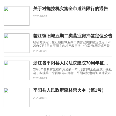
关于对拖拉机实施全市道路限行的通告
2020/07/24
鳌江镇旧城五期二类营业房抽签定位公告
经研究决定，鳌江镇旧城五期二类营业房抽签定位定于20
20年7月3日在平阳县农村产权服务中心举行(昆阳镇平鳌
路166号)，现将相关事项公告如下：
2020/06/29
浙江省平阳县人民法院建院70周年征文启事
2020年是具有里程碑意义的一年，我们将全面建成小康社
会，实现第一个百年奋斗目标，平阳法院也将迎来建院70
周年。
2020/04/21
平阳县人民政府森林禁火令（第1号）
2020/01/16