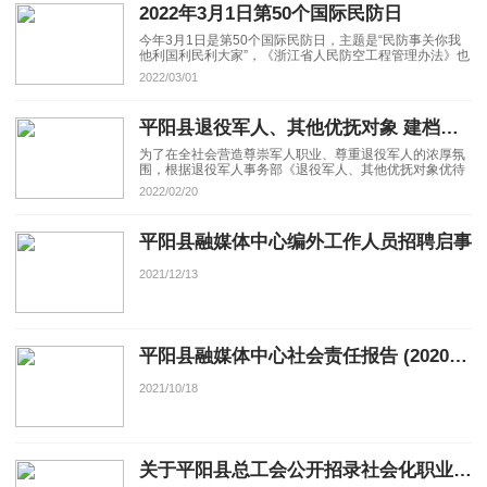
2022年3月1日第50个国际民防日
今年3月1日是第50个国际民防日，主题是“民防事关你我
他利国利民利大家”，《浙江省人民防空工程管理办法》也
将同日施行。
2022/03/01
平阳县退役军人、其他优抚对象 建档立卡和优待证申领相关事项须知
为了在全社会营造尊崇军人职业、尊重退役军人的浓厚氛
围，根据退役军人事务部《退役军人、其他优抚对象优待
证管理办法(试行)》，为做好全县退役军人和其他优抚对
2022/02/20
象建档立卡，顺利开展优待证申领发放工作，现将有关事
项公告如下：
平阳县融媒体中心编外工作人员招聘启事
2021/12/13
平阳县融媒体中心社会责任报告 (2020年度)
2021/10/18
关于平阳县总工会公开招录社会化职业化工会工作者的公告