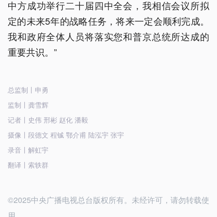
中方成功举行二十届四中全会，我相信会议所拟
定的未来5年的战略任务，将来一定会顺利完成。
我和政府全体人员将落实您和普京总统所达成的
重要共识。”
总监制丨申勇
监制丨龚雪辉
记者丨史伟 邢彬 赵化 潘毅
摄像丨段德文 程铖 鄂介甫 陆泓宇 张宇
录音丨解虹宇
翻译丨索轶群
©2025中央广播电视总台版权所有。未经许可，请勿转载使
用。