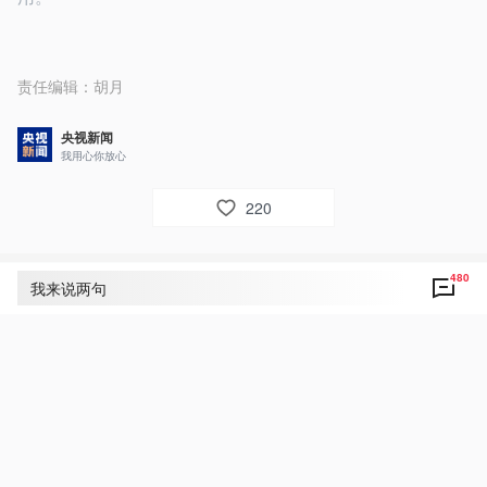
责任编辑：
胡月
央视新闻
我用心你放心
220
480
评论
480
我来说两句
央视网友um8dbs
16
好！致敬！点赞！为人民敬爱的习主席点赞！中
俄友谊地久天长！友好合作共赢未来！
2025年11月4日 04:57
回复
央视网友um8dbs
16