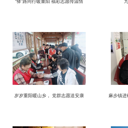
“驿”路同行暖重阳 福彩志愿传温情
岁岁重阳暖山乡， 党群志愿送安康
麻步镇进