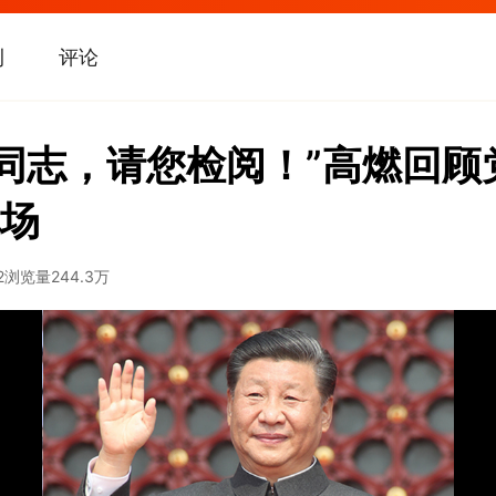
刊
评论
席同志，请您检阅！”高燃回
场
2
浏览量
244.3万