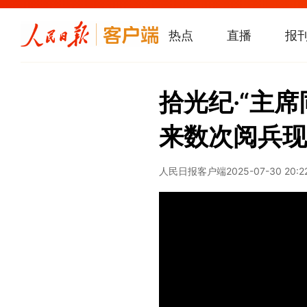
热点
直播
报
拾光纪·“主
来数次阅兵现
人民日报客户端
2025-07-30 20:2