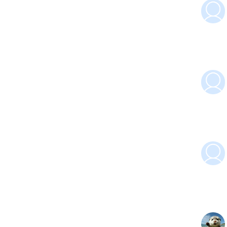
稻
倒
农
收
后
一