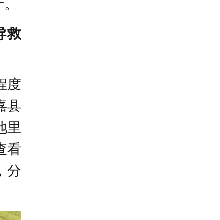
产。
导救
程度
嘉县
地里
查看
，分