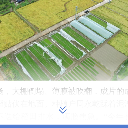
场，大棚倒塌、薄膜被吹翻，成片的
稻贴伏在地面。种植户周永乾踩着泥
不迭给稻田排水，满脸焦急。“今年