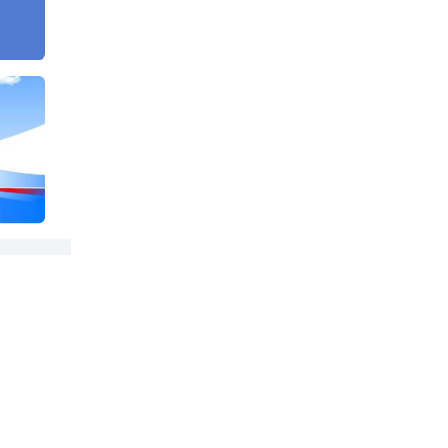
开始
风。
只剩
倒平