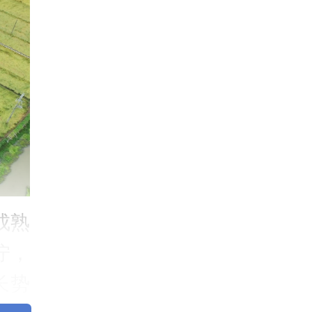
成熟
泞，
长势