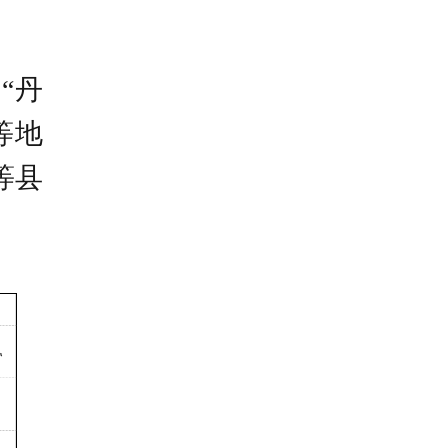
“丹
等地
等县