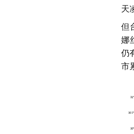
天
但
娜
仍
市