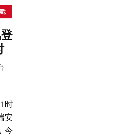
风登
时
台
1时
瑞安
，今