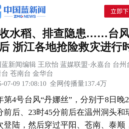
收水稻、排查隐患……台
后 浙江各地抢险救灾进行
蓝新闻编辑 王欣怡 蓝媒联盟·永嘉台 台州
台 苍南台 金华台
5-07-09 17:08:10
全网传播量
137.4万
年第4号台风“丹娜丝”，分别于8日晚2
5分前后、23时45分前后在温州洞头和
次登陆，然后穿过平阳、苍南、泰顺