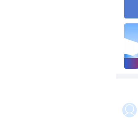
比
都
我
下
了