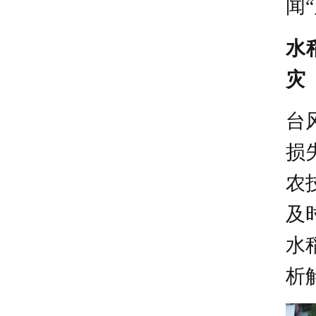
闻
水
灾
台
损
农
及
水
析