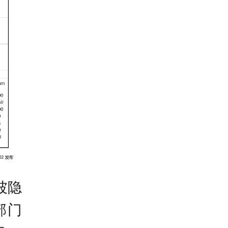
坡隐
部门