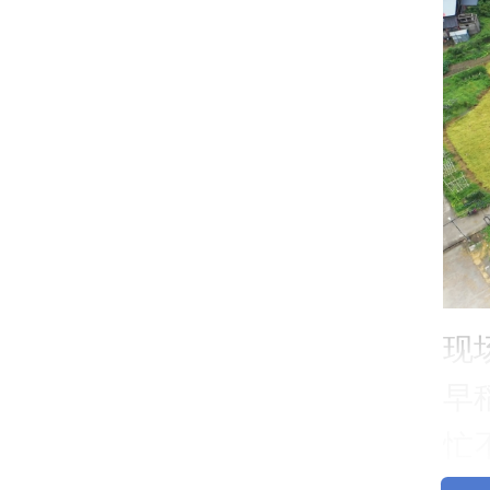
现
早
忙