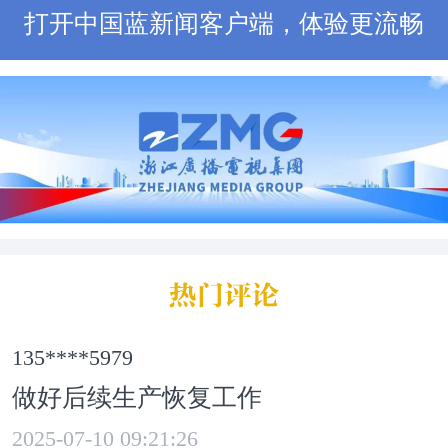
前几年都好，平均亩产一千斤以上，
打开中国蓝新闻客户端，体验更流畅
高兴的很，没想到快收割的时候刮台
们一夜都没睡，在家里睡不着，现在
山边的四十来亩稻子，其他的都
。”
135****5979
做好后续生产恢复工作
2025-07-10 09:21:26