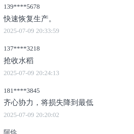
，受本次台风影响，95%以上的水稻
139****5678
伏，损失不少。
快速恢复生产。
2025-07-09 20:33:59
技专家杨焕清来到现场指导农
137****3218
，“它倒平后很容易会发芽，稻谷发
抢收水稻
就没有价值了。现在主要就是开沟排
2025-07-09 20:24:13
有晴天马上抢收。”
181****3845
齐心协力，将损失降到最低
2025-07-09 20:20:02
阿伱