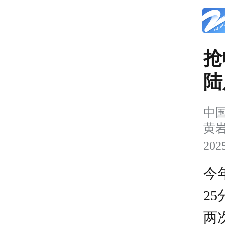
抢
陆
中国
黄岩
202
今
2
两