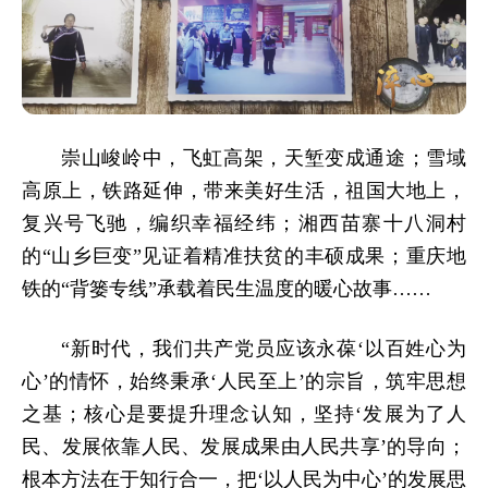
崇山峻岭中，飞虹高架，天堑变成通途；雪域
高原上，铁路延伸，带来美好生活，祖国大地上，
复兴号飞驰，编织幸福经纬；湘西苗寨十八洞村
的“山乡巨变”见证着精准扶贫的丰硕成果；重庆地
铁的“背篓专线”承载着民生温度的暖心故事……
“新时代，我们共产党员应该永葆‘以百姓心为
心’的情怀，始终秉承‘人民至上’的宗旨，筑牢思想
之基；核心是要提升理念认知，坚持‘发展为了人
民、发展依靠人民、发展成果由人民共享’的导向；
根本方法在于知行合一，把‘以人民为中心’的发展思