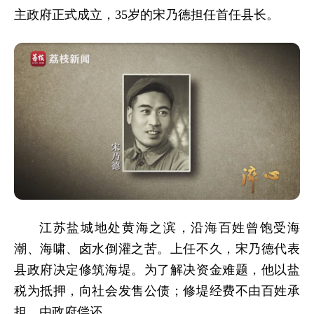
主政府正式成立，35岁的宋乃德担任首任县长。
江苏盐城地处黄海之滨，沿海百姓曾饱受海
潮、海啸、卤水倒灌之苦。上任不久，宋乃德代表
县政府决定修筑海堤。为了解决资金难题，他以盐
税为抵押，向社会发售公债；修堤经费不由百姓承
担，由政府偿还。