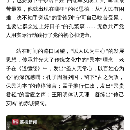
子，也要剪下半条给百姓”的红军女战士 到“哪里最
苦最累，他就出现在哪里”的张思德；从“人民有困
难，决不袖手旁观”的雷锋到“宁可自己吃苦受累，
也要让群众过上好日子”的孔繁森…… 无数共产党
人用实际行动践行了党的初心和使命。
站在时间的路口回望，“以人民为中心”的发展
思想，传承并光大了传统文化中的“民本”理念：老
子在《道德经》中，发出“圣人无常心，以百姓心为
心”的深沉感喟；孔子周游列国，留下“古之为政，
保民为本”的谆谆箴言；孟子推行仁政，发出“民贵
君轻”的雷霆之声；王阳明体认天理，凝练出“修己
安民”的赤诚警句。