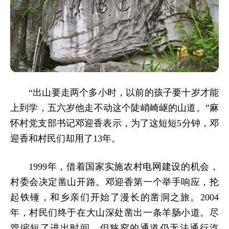
“出山要走两个多小时，以前的孩子要十岁才能
上到学，五六岁他走不动这个陡峭崎岖的山道。”麻
怀村党支部书记邓迎香表示，为了这短短5分钟，邓
迎香和村民们却用了13年。
1999年，借着国家实施农村电网建设的机会，
村委会决定凿山开路。邓迎香第一个举手响应，抡
起铁锤，和乡亲们开始了漫长的凿洞之旅。2004
年，村民们终于在大山深处凿出一条羊肠小道。尽
管缩短了进出时间，但狭窄的通道仍无法通行汽