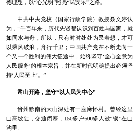
德理想，以“心光明”照亮“民安乐”之路。
中共中央党校（国家行政学院）教授聂文婷认
为，
“千百年来，历代先贤都认识到百姓与国家，就
如同水与舟，所以，只有时时处处为民着想，才可
以乘风破浪，舟行千里；中国共产党在不断走向一
个又一个胜利的伟大征途中，始终坚守‘全心全意为
人民服务’的根本宗旨，并在新时代明确提出必须坚
持‘人民至上’。”
凿山开路，坚守“以人民为中心”
贵州黔南的大山深处有一座麻怀村。曾经这里
山高坡陡，交通闭塞，150多户600多人被“锁”在山
沟里。