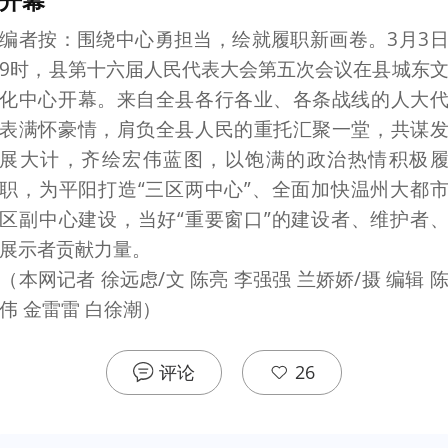
编者按：围绕中心勇担当，绘就履职新画卷。3月3
9时，县第十六届人民代表大会第五次会议在县城东
化中心开幕。来自全县各行各业、各条战线的人大
表满怀豪情，肩负全县人民的重托汇聚一堂，共谋
展大计，齐绘宏伟蓝图，以饱满的政治热情积极
职，为平阳打造“三区两中心”、全面加快温州大都
区副中心建设，当好“重要窗口”的建设者、维护者
展示者贡献力量。

（本网记者 徐远虑/文 陈亮 李强强 兰娇娇/摄 编辑 
伟 金雷雷 白徐潮）
评论
26